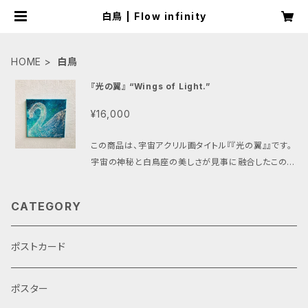
白鳥 | Flow infinity
HOME
白鳥
『光の翼』 “Wings of Light.”
¥16,000
この商品は、宇宙アクリル画タイトル『『光の翼』』です。
宇宙の神秘と白鳥座の美しさが見事に融合したこの作
品は、『光の翼』をテーマにした特別なアートピースで
す。光と闇の対比が美しいデザインが特徴で、星々の間
CATEGORY
で羽ばたく白鳥の姿が表現されています。このアートを
飾ることで、宇宙の壮大さと共に、神秘的なエネルギー
を日常生活に取り入れることができるでしょう。 『光の
ポストカード
翼』をお手元に置いて、宇宙の光と白鳥座の優雅さを
生活の中に感じてみませんか？この作品は、あなたの
ポスター
ライフスタイルを豊かにし、周囲の人々にも夢と希望を