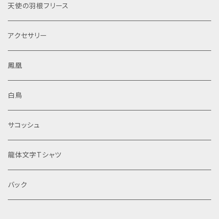
天使の羽根フリース
stical energy into your daily life. Why not bri
ng “Wings of Light” into your home and expe
rience the light of the universe and the elega
アクセサリー
nce of Cygnus in your daily life? This piece
will enrich your lifestyle and serve as a spec
ial work of art that conveys dreams and hop
鳳凰
e to those around you. It also makes an ideal
gift to express gratitude to someone special
白鳥
and is sure to be cherished as a memorable
present. With its striking, vivid colors and fa
ntastical design, this piece blends seamless
サコッシュ
ly with a variety of interior styles, and its eas
e of display is another appealing feature. Th
龍体文字Tシャツ
ickness: 15mm Media: Acrylic paint, fluoresc
ent paints, gel pens Created by Arisa Takafu
ku One-of-a-kind, hand-painted original #Wi
バック
ngsOfLight #Universe #Cygnus #Light #Flyin
g #Art #CanvasArt #Spiritual