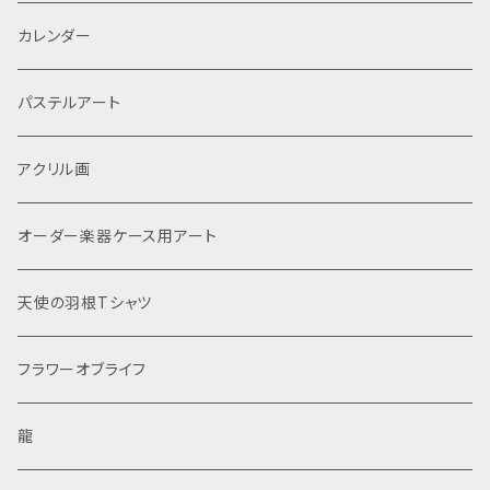
伝える特別なアートピースとなるでしょう。また、大切な
方への感謝を込めた贈り物としても最適で、思い出に
カレンダー
残るプレゼントとして喜ばれることは間違いありませ
ん。 鮮やかな色合いと幻想的なデザインが印象的で、
パステルアート
さまざまなインテリアに調和しやすく、飾りやすさも魅
力の一つです。 正方形キャンバス：180mm 厚さ：15m
m 画材：アクリル絵の具、蛍光画材、ゲルペン 高福あり
アクリル画
さ制作 一点もの、手描き原画 #光の翼 #宇宙 #白鳥
座 #光 #羽ばたく #アート #キャンバスアート #スピリ
オーダー楽器ケース用アート
チュアル This product is a space-themed acryl
ic painting titled “Wings of Light.” This artwo
rk, a stunning fusion of the mysteries of the
天使の羽根Tシャツ
universe and the beauty of the constellation
Cygnus, is a special piece centered on the t
フラワーオブライフ
heme of “Wings of Light.” Characterized by a
beautiful design that contrasts light and dark
ness, it depicts a swan taking flight among t
龍
he stars. By displaying this artwork, you can
bring the grandeur of the universe and its my