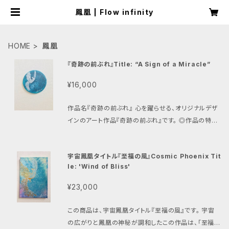
鳳凰 | Flow infinity
HOME
鳳凰
『奇跡の前ぶれ』Title: “A Sign of a Miracle”
¥16,000
作品名『奇跡の前ぶれ』 心を躍らせる、オリジナルデザ
インのアート作品『奇跡の前ぶれ』です。 ◎作品の特徴
この作品は、宇宙と鳳凰をテーマにした壮大なデザイ
ンが特徴です。鳳凰の象徴する再生や希望が、視覚的
宇宙鳳凰タイトル『至福の風』Cosmic Phoenix Tit
に奇跡と喜びをもたらすアートとして表現されていま
le: 'Wind of Bliss'
す。眺めることで、あなたの内なるエネルギーが高ま
り、心が満たされる感覚を体験できるでしょう。この作品
¥23,000
は、日常に美しさと幸福感を添える存在となります。 ◎
心を惹く調和 『奇跡の前ぶれ』は、あなたの生活に宇宙
この商品は、宇宙鳳凰タイトル『至福の風』です。 宇宙
の神秘と特別な時間を与え、喜びを提供します。鳳凰が
の広がりと鳳凰の神秘が調和したこの作品は、「至福」