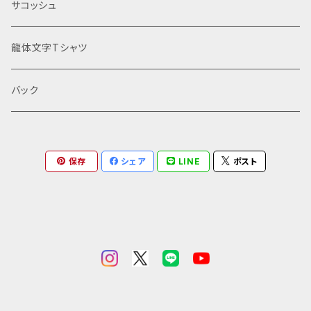
15mm Media: Acrylic paint, fluorescent pigm
サコッシュ
hand, “A Harbinger of Miracles” will stay by y
ents, gel pen Created by Arisa Takafuku One
our side, guiding you toward happiness ever
-of-a-kind, hand-painted original artwork #
龍体文字Tシャツ
y day. *Since this is a one-of-a-kind piece, s
WindOfBliss #Cosmos #Phoenix #Joy #Love
ales will end once it is out of stock. If you’re
#Harmony #Interior #Art #CanvasArt #Spiritu
interested, please purchase it as soon as po
al
バック
ssible. Round Canvas: 150mm Thickness: 15
mm Media: Acrylic paint, fluorescent paint, g
el pen Created by Arisa Takafuku One-of-a-
kind, hand-painted original artwork
保存
シェア
LINE
ポスト