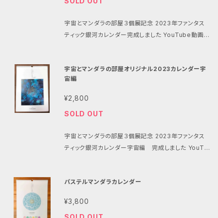
SOLD OUT
ない星々から受ける無限のインスピレーションと、宇宙
の摂理を結びつけたものです。ぜひ、あなたもそのパワ
宇宙とマンダラの部屋３個展記念 2023年ファンタス
フルなエネルギーに触れてみてください。 このカレンダ
ティック銀河カレンダー完成しました YouTube動画に
ーは、忙しい日々の中でも心の安らぎを与えてくれる存
て各月のアートの解説もしましたので、ゆる〜っとご笑
在となるでしょう。 未来の予定を管理するだけでなく、
覧ください（笑） https://youtu.be/ssEgDEpjzfY 1
目標や夢に向かって動き出す一歩を踏み出すきっかけ
宇宙とマンダラの部屋オリジナル2023カレンダー宇
月スタート 曜日は漢字で見やすく、土日つながり 六曜、
にもなるはずです。ぜひ、宇宙とマンダラの魅力に包ま
宙編
満月・新月も入っています 月が終わったあとはカッテ
れた2024年を迎えましょう。 1月スタート 曜日は漢字
ングして額装すればインテリアアートとして利用できま
で見やすく、土日つながり 六曜、満月・新月も入ってい
¥2,800
す 紙はＡ３（297mm×420mm） コート紙を使ってま
ます 月が終わったあとはカッテングして額装すればイ
SOLD OUT
す 表紙込み１３枚ハンガー仕様です
ンテリアアートとして利用できます ※カレンダーの仕
様 紙はＡ３（297mm×420mm） コート紙を使ってま
宇宙とマンダラの部屋３個展記念 2023年ファンタス
す 表紙込み１３枚ハンガー仕様です お手元に届いた
ティック銀河カレンダー宇宙編 完成しました YouTu
際には、大切な商品が傷つかないように丁寧に開封し
be動画にて各月のアートの解説もしましたので、ゆ
てください。 ※ご使用のデバイスやブラウザの設定によ
る〜っとご笑覧ください（笑） https://youtu.be/DTa
り、実物の色味と異なる場合がございます。予めご了承
パステルマンダラカレンダー
WNipozOs 1月スタート 曜日は漢字で見やすく、土日
ください。 ※本製品は他社製品との互換性がございま
つながり 六曜、満月・新月も入っています 月が終わっ
¥3,800
せん。
たあとはカッテングして額装すればインテリアアートと
SOLD OUT
して利用できます 紙はＡ３（297mm×420mm） コー