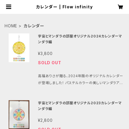
カレンダー | Flow infinity
HOME
カレンダー
宇宙とマンダラの部屋オリジナル2024カレンダーマ
ンダラ編
¥3,800
SOLD OUT
高福ありさが贈る、2024年版のオリジナルカレンダー
が登場しました！ パステルカラーの美しいマンダラアー
トが特徴で、壁に飾るだけでお部屋の雰囲気が一気に
華やかになります。毎日目にすることで、ポジティブな
宇宙とマンダラの部屋オリジナル2023カレンダーマ
エネルギーを取り込み、運気アップをサポートします。
ンダラ編
このカレンダーの制作には、宇宙とマンダラの部屋の
クリエイティブチームが長い時間とこだわりを注ぎ込
¥2,800
みました。 それぞれのマンダラのデザインは、数えきれ