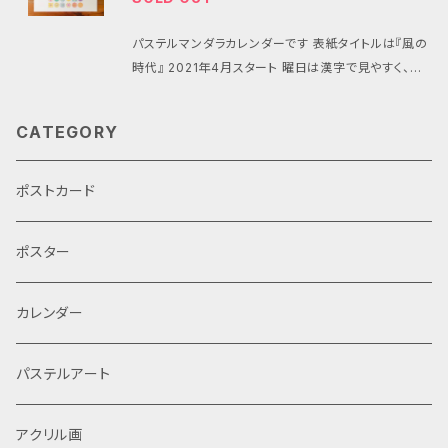
ト紙を使ってます 表紙込み１３枚ハンガー仕様です
パステルマンダラカレンダーです 表紙タイトルは『風の
時代』 2021年4月スタート 曜日は漢字で見やすく、土
日つながり 六曜、満月・新月も入っています 絵のサイ
ズを全て統一してありますので、終わったあとはカッテ
CATEGORY
ングして額装すればインテリアアートとして利用できま
す
ポストカード
ポスター
カレンダー
パステルアート
アクリル画