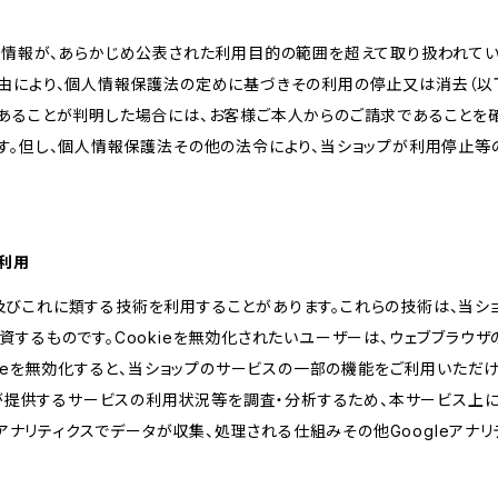
人情報が、あらかじめ公表された利用目的の範囲を超えて取り扱われて
由により、個人情報保護法の定めに基づきその利用の停止又は消去（以下
あることが判明した場合には、お客様ご本人からのご請求であることを
す。但し、個人情報保護法その他の法令により、当ショップが利用停止等
の利用
kie及びこれに類する技術を利用することがあります。これらの技術は、当
するものです。Cookieを無効化されたいユーザーは、ウェブブラウザの
kieを無効化すると、当ショップのサービスの一部の機能をご利用いただ
が提供するサービスの利用状況等を調査・分析するため、本サービス上に Goog
leアナリティクスでデータが収集、処理される仕組みその他Googleアナ