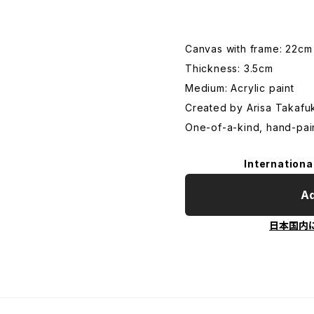
Canvas with frame: 22cm
Thickness: 3.5cm
Medium: Acrylic paint
Created by Arisa Takafu
One-of-a-kind, hand-pai
Internationa
Ad
日本国内