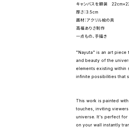
キャンバスを額装 22cm×2
厚さ：3.5cm
画材：アクリル絵の具
高福ありさ制作
一点もの、手描き
"Nayuta" is an art piece 
and beauty of the univer
elements existing within
infinite possibilities th
This work is painted with
touches, inviting viewers
universe. It's perfect fo
on your wall instantly t