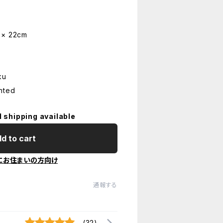
 × 22cm
ku
nted
l shipping available
d to cart
にお住まいの方向け
通報する
(32)