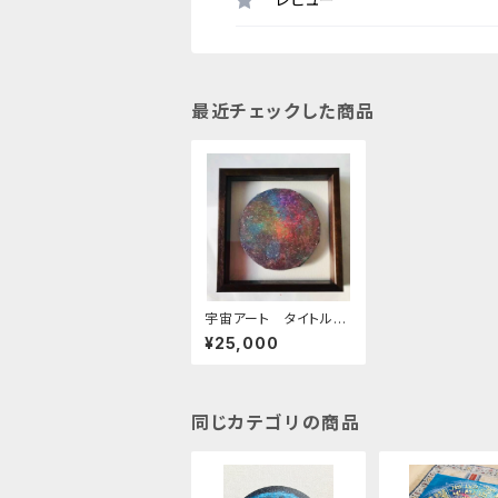
最近チェックした商品
宇宙アート タイトル
『那由多』Space Art T
¥25,000
itle: 'Nayuta'
同じカテゴリの商品