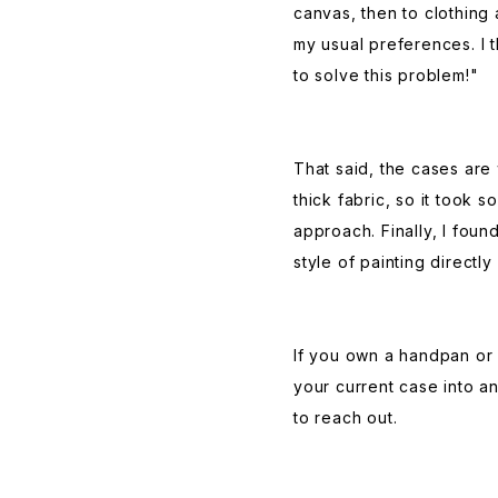
canvas, then to clothing 
my usual preferences. I t
to solve this problem!"
That said, the cases are
thick fabric, so it took s
approach. Finally, I foun
style of painting directly
If you own a handpan or 
your current case into an
to reach out.