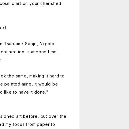
 cosmic art on your cherished
be】
in Tsubame-Sanjo, Niigata
t connection, someone I met
n:
ook the same, making it hard to
ne painted mine, it would be
'd like to have it done."
sioned art before, but over the
fted my focus from paper to