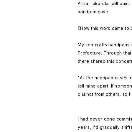
Arisa Takafuku will paint
handpan case
【How this work came to 
My son crafts handpans 
Prefecture. Through tha
there shared this concer
"All the handpan cases l
tell mine apart. If someo
distinct from others, so I
I had never done commis
years, I'd gradually shi